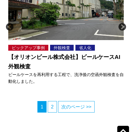
ピックアップ事例
外観検査
省人化
省
シ
【オリオンビール株式会社】ビールケースAI
A
AM
外観検査
す
が多く
ビールケースを再利用する工程で、洗浄後の空函外観検査を自
将
動化しました。
1
2
次のページ >>