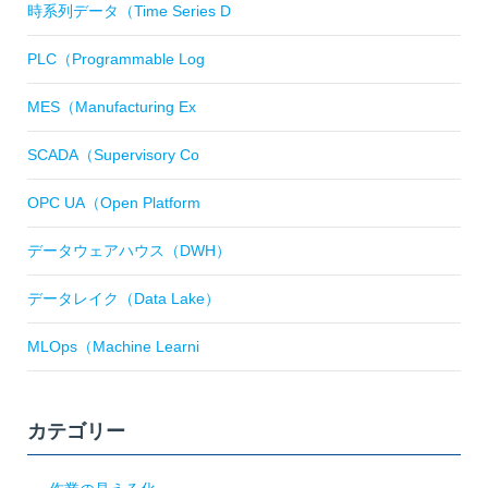
時系列データ（Time Series D
PLC（Programmable Log
MES（Manufacturing Ex
SCADA（Supervisory Co
OPC UA（Open Platform
データウェアハウス（DWH）
データレイク（Data Lake）
MLOps（Machine Learni
カテゴリー