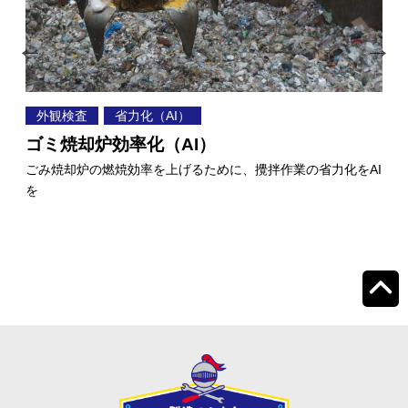
外観検査
省力化（AI）
遠
省
ゴミ焼却炉効率化（AI）
計
ごみ焼却炉の燃焼効率を上げるために、攪拌作業の省力化をAI
を
の管理
人
を