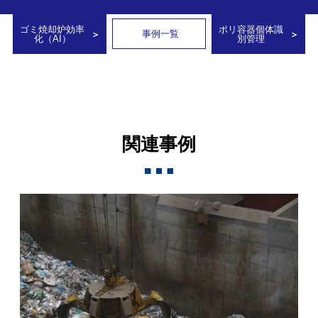
ゴミ焼却炉効率
ポリ容器個体識
事例一覧
化（AI）
別管理
関連事例