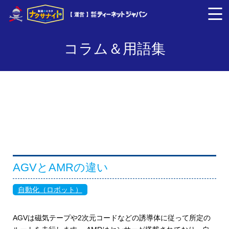
【 運営 】
コラム＆用語集
AGVとAMRの違い
自動化（ロボット）
AGVは磁気テープや2次元コードなどの誘導体に従って所定の