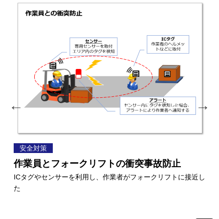
安全対策
安
作業員とフォークリフトの衝突事故防止
ド
をする
ICタグやセンサーを利用し、作業者がフォークリフトに接近し
高
た
安