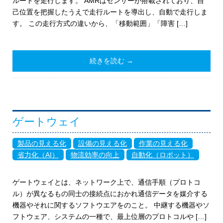
ルートを走行します。 AMRはセンサーが搭載されており、自
己位置を把握したうえで走行ルートを導出し、自動で走行しま
す。 この走行方式の違いから、「移動範囲」「障害 […]
続きを読む →
ゲートウェイ
製品の見える化
設備の見える化
作業の見える化
省力化（AI）
物流効率の向上
自動化（ロボット）
ゲートウェイとは、ネットワーク上で、通信手順（プロトコ
ル）が異なるもの同士の接続点におかれ通信データを媒介する
機器やそれに関するソフトウエアをのこと。 中継する機器やソ
フトウェア、システムの一種で、最上位層のプロトコルや […]