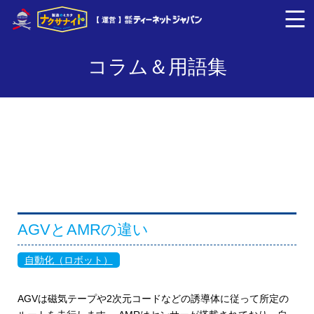
【 運営 】
コラム＆用語集
AGVとAMRの違い
自動化（ロボット）
AGVは磁気テープや2次元コードなどの誘導体に従って所定の